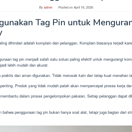
By
admin
Posted on
April 16, 2026
unakan Tag Pin untuk Menguran
y
ing dihindari adalah komplain dari pelanggan. Komplain biasanya terjadi karen
naan tag pin menjadi salah satu solusi paling efektif untuk mengurangi ko
njadi lebih mudah dan akurat.
 praktis dan aman digunakan. Tidak merusak kain dan tetap kuat menahan la
t penting. Produk yang tidak mudah patah akan mempercepat proses kerja dan
ga membantu dalam proses pengelompokan pakaian. Setiap pelanggan dapat d
 bahwa penggunaan tag pin bukan hanya soal alat, tetapi juga bagian dari st