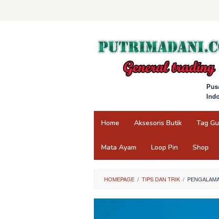
Skip
to
content
Pus
Ind
Home
Aksesoris Butik
Tag G
Mata Ayam
Loop Pin
Shop
HOMEPAGE
/
TIPS DAN TRIK
/
PENGALAMA