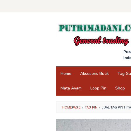
Skip
to
content
Pus
Ind
Home
Aksesoris Butik
Tag G
Mata Ayam
Loop Pin
Shop
HOMEPAGE
/
TAG PIN
/
JUAL TAG PIN HI