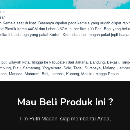
rta
sar
Kemeja saat di lipat. Biasanya dipakai pada kemeja yang sudah dilipat rapih
ng Plastik kerah 44CM dan Lebar 3.5CM isi per Ikat 100 Pcs. Bagi yang belum be
mika ini. ada juga yang pakai Karton. Kemudian jepit lengan pakai jepit buaya
eliputi wilayah kota, hingga ke kabupaten dari Jakarta, Bandung, Bekasi, Ta
pung, Riau, Semarang, Yogyakarta, Solo, Tegal, Surabaya, Malang, Jember,
Bone, Manado, Mataram, Bali, Lombok, Kupang, Maluku, hingga Papua.
Mau Beli Produk ini ?
Tim Putri Madani siap membantu Anda,