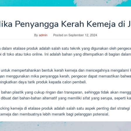
Mika Penyangga Kerah Kemeja di J
By
admin
Posted on
September 12, 2024
 dalam etalase produk adalah salah satu teknik yang digunakan oleh penge
api di toko atau toko online. Ini adalah bahan yang ditempatkan di bagian dal
 untuk mempertahankan bentuk kerah kemeja dan mencegahnya mengalami keru
gan menggunakan mika penyangga kerah, pengecer dapat memastikan bahwa 
ingkatkan daya tarik produk kepada calon pembeli.
 bahan plastik yang cukup ringan dan transparan, sehingga tidak akan mengg
buat dari bahan-bahan alternatif yang memiliki sifat yang serupa, seperti kar
ng kemeja di etalase produk adalah salah satu aspek penting dari strategi
emeja dan membuatnya lebih menarik bagi pelanggan potensial.