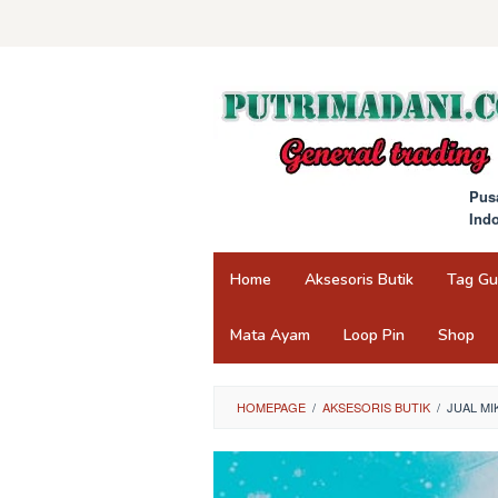
Skip
to
content
Pus
Ind
Home
Aksesoris Butik
Tag G
Mata Ayam
Loop Pin
Shop
HOMEPAGE
/
AKSESORIS BUTIK
/
JUAL MI