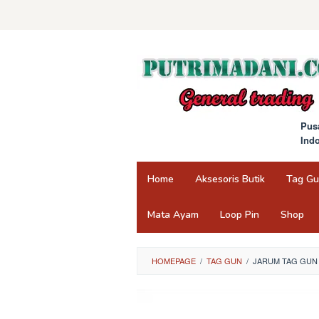
Skip
to
content
Pus
Ind
Home
Aksesoris Butik
Tag G
Mata Ayam
Loop Pin
Shop
HOMEPAGE
/
TAG GUN
/
JARUM TAG GUN