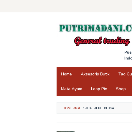
Skip
to
content
Pus
Ind
Home
Aksesoris Butik
Tag G
Mata Ayam
Loop Pin
Shop
HOMEPAGE
/
JUAL JEPIT BUAYA