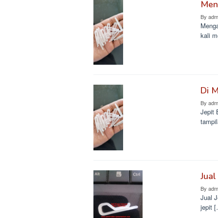
Men
By
adm
Menga
kali m
Di M
By
adm
Jepit
tampil
Jual
By
adm
Jual 
jepit 