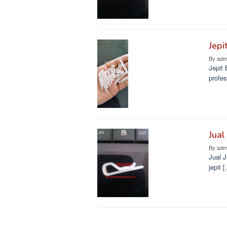
Jepi
By
adm
Jepit 
profes
Jual
By
adm
Jual 
jepit 