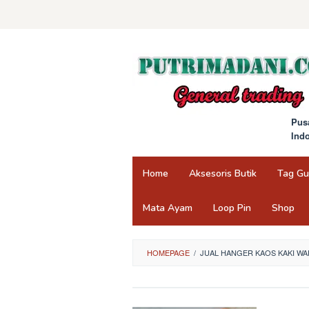
Skip
to
content
Pus
Ind
Home
Aksesoris Butik
Tag G
Mata Ayam
Loop Pin
Shop
HOMEPAGE
/
JUAL HANGER KAOS KAKI W