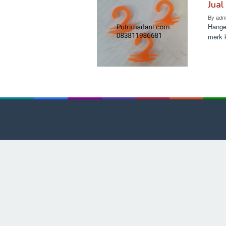
Jual
By
adm
Hange
merk 