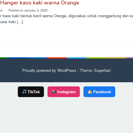
 Hanger kaos kaki warna Orange
in
Posted on
January 2, 2025
r kaos kaki bentuk kecil warna Orange, digunakan untuk menggantung dan s
kaos kaki […]
Proudly powered by WordPress
/
Theme: Superfast
TikTok
Instagram
Facebook